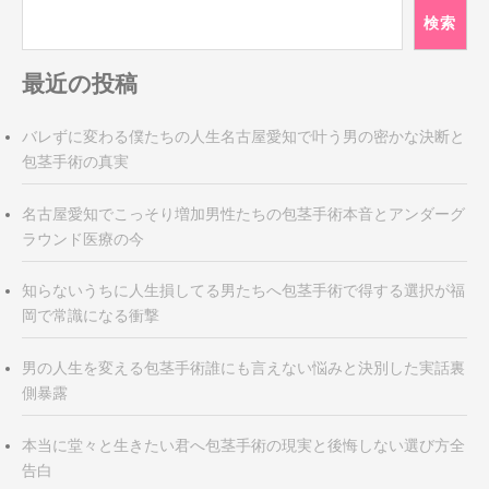
ビ
検索
ゲ
ー
最近の投稿
シ
ョ
ン
バレずに変わる僕たちの人生名古屋愛知で叶う男の密かな決断と
包茎手術の真実
名古屋愛知でこっそり増加男性たちの包茎手術本音とアンダーグ
ラウンド医療の今
知らないうちに人生損してる男たちへ包茎手術で得する選択が福
岡で常識になる衝撃
男の人生を変える包茎手術誰にも言えない悩みと決別した実話裏
側暴露
本当に堂々と生きたい君へ包茎手術の現実と後悔しない選び方全
告白