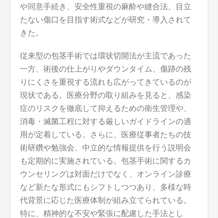
や同意手続き、安全性重視の麻酔や縫合法、目立
たない傷口を目指す術式などが研究・導入されて
きた。
従来型の包茎手術では環状切開法が主流であった
一方、術後の仕上がりやダウンタイム、傷跡の残
りにくさを重視する流れも広がってきているのが
現状である。医療分野の取り組みを見ると、感染
症のリスクを徹底して抑えるための衛生管理や、
消毒・滅菌工程に対する厳しいガイドラインの適
用が定着している。さらに、医療従事者たちの技
術研鑽や勉強会、中立的な情報提供を行う説明会
も定期的に実施されている。包茎手術に関するカ
ウンセリングは対面だけでなく、オンライン診療
など新たな形式にもシフトしつつあり、多様な時
代背景に応じた医療体制が組み立てられている。
特に、精神的な不安や緊張に配慮した手法とし