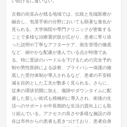
い続けるに違いない。
古都の街並みが残る地域では、伝統と先端医療が
融合し、包茎手術の分野においても顕著な進化が
見られる。大学病院や専門クリニックが密集する
ことで多様な治療選択肢が広がり、患者に寄り添
った説明や丁寧なアフターケア、衛生管理の徹底
など、細やかな配慮が進んでいる点が特徴であ
る。特に受診のハードルを下げるための完全予約
制や男性医師による診察、プライバシー保護の徹
底した受付体制が導入されるなど、患者の不安軽
減を目的とした工夫が数多く見られる。さらに、
従来の環状切開に加え、傷跡やダウンタイムに配
慮した新しい術式も積極的に導入され、術後の生
活へのサポートや中長期的な生活の質向上にも取
り組んでいる。アクセスの良さや多様な施設の存
在は市外からの患者も惹きつけており、患者自身