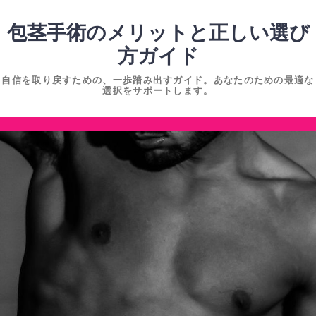
コ
ン
包茎手術のメリットと正しい選び
テ
方ガイド
ン
自信を取り戻すための、一歩踏み出すガイド。あなたのための最適な
ツ
選択をサポートします。
へ
ス
コ
キ
ン
ッ
テ
プ
ン
ツ
へ
ス
キ
ッ
プ